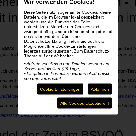
hen, mit Fingern lesen
-
Wir verwenden Cookies!
Diese Seite nutzt sogenannte Cookies, kleine
it inklusivem Programm 
Dateien, die im Browser lokal gespeichert
werden und die Funktion der Seite
unterstützen. Manche der Cookies sind
zwingend nötig, andere können aber jederzeit
deaktiviert werden. Über unse
Datenschutzerklärung
finden Sie auch die
Möglichkeit Ihre Cookie-Einstellungen
r
BSVS – Salzburg
Tür und Tor und lädt zum
Tag der offenen Tür
! 
jederzeit zurückzusetzen. Zum Datenschutz-
 wie Inklusion greifbar wird – mit Erlebnis-Ausstellung, Workshops 
Thema auf der Webseite:
.
• Aufrufe von Seiten und Dateien werden am
Server protokolliert (28 Tage).
mit einem gemeinsamen
„Eröffnungsspaziergang“ am Blinden-Tastm
• Eingaben in Formulare werden elektronisch
von uns verarbeitet.
cher Florian Jung über Kunst, Inspiration und Inklusion hat der BSVS
 Hörbeitrag, in dem Florian Jung Einblicke in seine Arbeit und den 
Cookie Einstellungen
Ablehnen
ns/aktuelles/details/radiointerview-florian-jung-mit-zeit-zu-gast-beim
Alle Cookies akzeptieren!
Veranstaltungen und Aktivitäten rund um den Tag des Weißen Stocks i
ebersicht/details/bsvs-tag-der-offenen-tuer
ndel der Zeit im BSVOÖ -