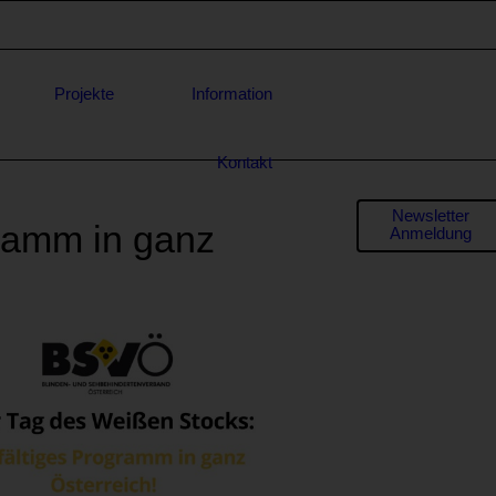
Projekte
Information
Kontakt
Formula
Newsletter
gramm in ganz
Anmeldung
für
* E-Mail-
Adresse
Anfrage