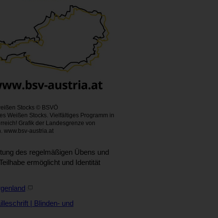
weißen Stocks © BSVÖ
es Weißen Stocks. Vielfältiges Programm in
rreich! Grafik der Landesgrenze von
h. www.bsv-austria.at
edeutung des regelmäßigen Übens und
Teilhabe ermöglicht und Identität
rgenland
lleschrift | Blinden- und