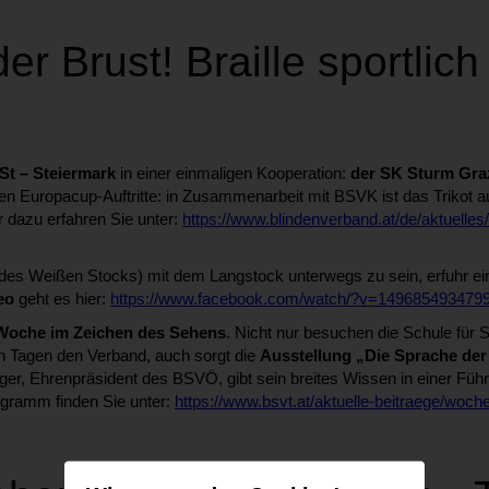
der Brust! Braille sportlic
St – Steiermark
in einer einmaligen Kooperation:
der SK Sturm Gra
en Europacup-Auftritte: in Zusammenarbeit mit BSVK ist das Trikot au
 dazu erfahren Sie unter:
https://www.blindenverband.at/de/aktuelles
ag des Weißen Stocks) mit dem Langstock unterwegs zu sein, erfuhr
eo
geht es hier:
https://www.facebook.com/watch/?v=149685493479
 Woche im Zeichen des Sehens
. Nicht nur besuchen die Schule für S
 Tagen den Verband, auch sorgt die
Ausstellung „Die Sprache der 
ger, Ehrenpräsident des BSVÖ, gibt sein breites Wissen in einer Füh
ogramm finden Sie unter:
https://www.bsvt.at/aktuelle-beitraege/woc