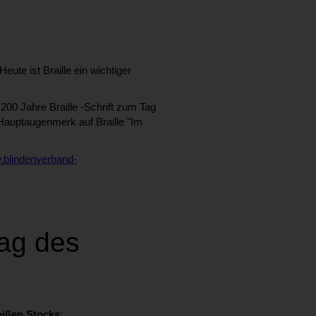
ute ist Braille ein wichtiger
200 Jahre Braille -Schrift zum Tag
 Hauptaugenmerk auf Braille "Im
.blindenverband-
Tag des
ißen Stocks
: