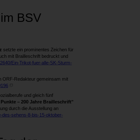
h im BSV
z
setzte ein prominentes Zeichen für
ch mit Brailleschrift bedruckt und
/2640/Ein-Trikot-fuer-alle-SK-Sturm-
 ein ORF-Redakteur gemeinsam mit
9196
ozialberufe und gleich fünf
Punkte – 200 Jahre Brailleschrift“
rung durch die Ausstellung an
he-des-sehens-8-bis-15-oktober-