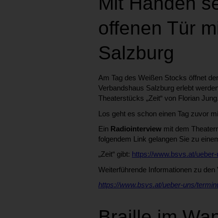
Mit Händen se
offenen Tür m
Salzburg
Am Tag des Weißen Stocks öffnet de
Verbandshaus Salzburg erlebt werden,
Theaterstücks „Zeit“ von Florian Jung
Los geht es schon einen Tag zuvor 
Ein
Radiointerview
mit dem Theaterma
folgendem Link gelangen Sie zu einem
„Zeit“ gibt:
https://www.bsvs.at/ueber-u
Weiterführende Informationen zu den 
https://www.bsvs.at/ueber-uns/terminu
Braille im Wa