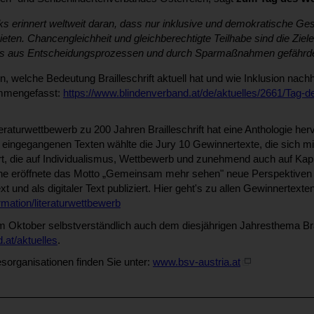
s erinnert weltweit daran, dass nur inklusive und demokratische Ges
eten. Chancengleichheit und gleichberechtigte Teilhabe sind die Ziele,
ss aus Entscheidungsprozessen und durch Sparmaßnahmen gefährde
welche Bedeutung Brailleschrift aktuell hat und wie Inklusion nachh
mengefasst:
https://www.blindenverband.at/de/aktuelles/2661/Tag-
teraturwettbewerb zu 200 Jahren Brailleschrift hat eine Anthologie her
 eingegangenen Texten wählte die Jury 10 Gewinnertexte, die sich mit
 die auf Individualismus, Wettbewerb und zunehmend auch auf Kapita
e eröffnete das Motto „Gemeinsam mehr sehen" neue Perspektiven u
t und als digitaler Text publiziert. Hier geht's zu allen Gewinnertexte
rmation/literaturwettbewerb
m Oktober selbstverständlich auch dem diesjährigen Jahresthema Bra
at/aktuelles
.
esorganisationen finden Sie unter:
www.bsv-austria.at