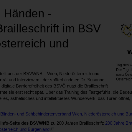
n Händen -
ailleschrift im BSV
sterreich und
Tag des 
Der Tag d
tellt uns der BSVWNB – Wien, Niederösterreich und
ganz Öste
Österreic
trät und Interview mit der späterblindeten Dr. Susanne
digitale Barrierefreiheit des BSVÖ nutzt die Brailleschrift
rlernte sie erst recht spät. Über das Training des Tastgefühls, die B
urelles, ästhetisches und intellektuelles Wunderwerk, das Türen öffnet, 
k | Blinden- und Sehbehindertenverband Wien, Niederösterreich und Bu
e
Info-Seite des BSVWNB
zu 200 Jahren Brailleschrift:
200 Jahre Brai
sterreich und Burgenland