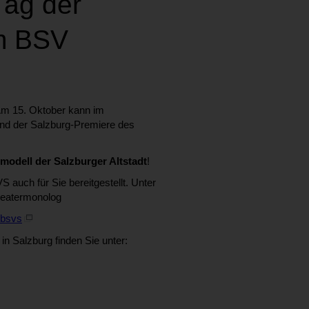
Tag der
im BSV
Am 15. Oktober kann im
und der Salzburg-Premiere des
odell der Salzburger Altstadt
!
 auch für Sie bereitgestellt. Unter
Theatermonolog
-bsvs
n Salzburg finden Sie unter: