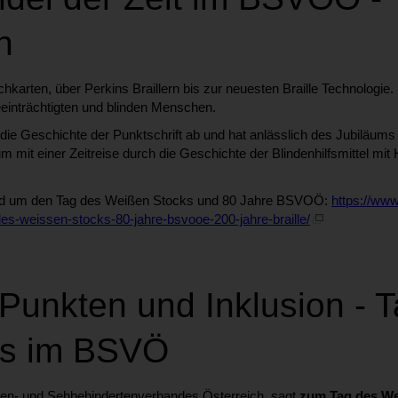
h
rten, über Perkins Braillern bis zur neuesten Braille Technologie. He
beeinträchtigten und blinden Menschen.
 die Geschichte der Punktschrift ab und hat anlässlich des Jubiläums 
mit einer Zeitreise durch die Geschichte der Blindenhilfsmittel mit
 rund um den Tag des Weißen Stocks und 80 Jahre BSVOÖ:
https://www
des-weissen-stocks-80-jahre-bsvooe-200-jahre-braille/
Punkten und Inklusion - 
ks im BSVÖ
nden- und Sehbehindertenverbandes Österreich, sagt
zum Tag des We