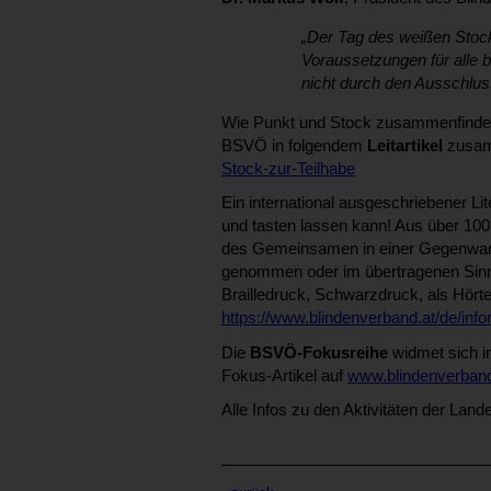
„Der Tag des weißen Stock
Voraussetzungen für alle bi
nicht durch den Ausschlu
Wie Punkt und Stock zusammenfinden, 
BSVÖ in folgendem
Leitartikel
zusam
Stock-zur-Teilhabe
Ein international ausgeschriebener Li
und tasten lassen kann! Aus über 100
des Gemeinsamen in einer Gegenwart,
genommen oder im übertragenen Sinn
Brailledruck, Schwarzdruck, als Hörtex
https://www.blindenverband.at/de/info
Die
BSVÖ-Fokusreihe
widmet sich i
Fokus-Artikel auf
www.blindenverband.
Alle Infos zu den Aktivitäten der Land