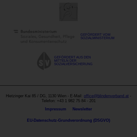
GEFÖRDERT VOM
SOZIALMINISTERIUM
GEFÖRDERT AUS DEN
MITTELN DER
SOZIALVERSICHERUNG
Blinden-
Austria
und
Hietzinger Kai 85
/ DG,
1130
Wien
- E-Mail:
office@blindenverband.at
-
Sehbehindertenverband
Site
Telefon:
+43 1 982 75 84 - 201
Österreich
by
Metanavigation
Impressum
Newsletter
echonet
communication
EU-Datenschutz-Grundverordnung (DSGVO)