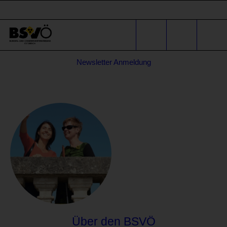
Sprunglinks
Stichwortsuche
Suche
Formular
Newsletter Anmeldung
für
* E-Mail-Adresse
Anfragen
Über den BSVÖ