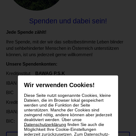
Spenden und dabei sein!
Jede Spende zählt!
Ihre Spende, mit der wir das selbstbestimmte Leben blinder
und sehbehinderter Menschen in Österreich unterstützen
können, ist uns jederzeit gerne willkommen!
Unsere Spendenkonten:
Kreditinstitut
BAWAG P.S.K
IBAN AT30 6000 0000 9393 8000
Wir verwenden Cookies!
BIC OPSKATWW
Diese Seite nutzt sogenannte Cookies, kleine
Dateien, die im Browser lokal gespeichert
Kreditinstitut
Erste Bank
werden und die Funktion der Seite
unterstützen. Manche der Cookies sind
IBAN: AT502011128334024602
zwingend nötig, andere können aber jederzeit
deaktiviert werden. Über unse
BIC: GIBAATWWXXX
Datenschutzerklärung
finden Sie auch die
Möglichkeit Ihre Cookie-Einstellungen
jederzeit zurückzusetzen. Zum Datenschutz-