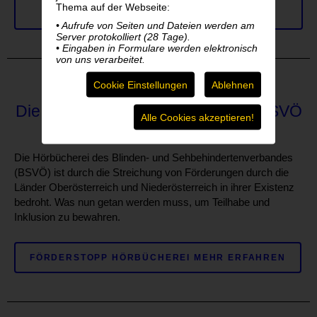
MEHR ERFAHREN ZU SPENDEN UND DABEI
Thema auf der Webseite:
SEIN!
• Aufrufe von Seiten und Dateien werden am
Server protokolliert (28 Tage).
• Eingaben in Formulare werden elektronisch
von uns verarbeitet.
Cookie Einstellungen
Ablehnen
Die Zukunft der Hörbücherei des BSVÖ
Alle Cookies akzeptieren!
steht auf dem Spiel
Die Hörbücherei des Blinden- und Sehbehindertenverbandes
(BSVÖ) ist durch die Streichung von Förderungen durch die
Länder Oberösterreich und Niederösterreich in ihrer Existenz
bedroht. Was nun getan werden muss, um Teilhabe und
Inklusion zu bewahren.
FÖRDERSTOPP HÖRBÜCHEREI MEHR ERFAHREN