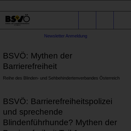
Sprunglinks
Stichwortsuche
Suche
Formular
Newsletter Anmeldung
für
* E-Mail-Adresse
Anfragen
BSVÖ: Mythen der
Barrierefreiheit
Reihe des Blinden- und Sehbehindertenverbandes Österreich
BSVÖ: Barrierefreiheitspolizei
und sprechende
Blindenführhunde? Mythen der