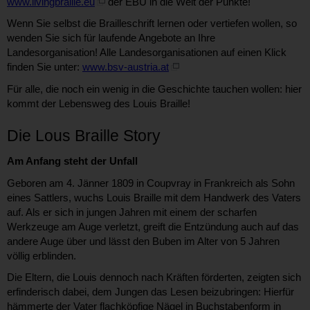
www.livingbraille.eu
der EBU in die Welt der Punkte!
Wenn Sie selbst die Brailleschrift lernen oder vertiefen wollen, so
wenden Sie sich für laufende Angebote an Ihre
Landesorganisation! Alle Landesorganisationen auf einen Klick
finden Sie unter:
www.bsv-austria.at
Für alle, die noch ein wenig in die Geschichte tauchen wollen: hier
kommt der Lebensweg des Louis Braille!
Die Lous Braille Story
Am Anfang steht der Unfall
Geboren am 4. Jänner 1809 in Coupvray in Frankreich als Sohn
eines Sattlers, wuchs Louis Braille mit dem Handwerk des Vaters
auf. Als er sich in jungen Jahren mit einem der scharfen
Werkzeuge am Auge verletzt, greift die Entzündung auch auf das
andere Auge über und lässt den Buben im Alter von 5 Jahren
völlig erblinden.
Die Eltern, die Louis dennoch nach Kräften förderten, zeigten sich
erfinderisch dabei, dem Jungen das Lesen beizubringen: Hierfür
hämmerte der Vater flachköpfige Nägel in Buchstabenform in