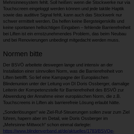
Mehrsinnesystem fehlt. Soll heißen: wenn die Stockwerke nur via
Touchscreen eingeloggt werden können und jede taktile Haptik
sowie das auditive Signal fehlt, kann auch das Stockwerk nur
schwer ermittelt werden. Da helfen keine Bergsteigerskills und
keine spontanen hellsichtigen Eingaben – fehlende Barrierefreiheit
bei Liften ist ein ernstzunehmendes Problem, das beim Neubau
und bei Renovierungen unbedingt mitgedacht werden muss.
Normen bitte
Der BSVÖ arbeitete deswegen lange und intensiv an der
Installation einer sinnvollen Norm, was die Barrierefreiheit von
Liften betrifft. So lief eine Kampagne der Europäischen
Blindenunion unter der Leitung von DI Doris Ossberger, damalige
Leiterin der Kompetenzstelle für Barrierefreiheit des BSVÖ zur
Abwendung der Annahme einer europäischen Norm, die z.B.
Touchscreens in Liften als barrierefreie Lösung erlaubt hätte.
„Sonderlösungen“ wie Ziel-Ruf-Steuerungen sollen zwar zum Ziel
führen, hapern aber im Detail, wie Doris Ossberger im
„Mehrsinne-Mittwoch“ schon einmal darlegte:
https://www.blindenverband.at/de/aktuelles/1783/BSVOe-