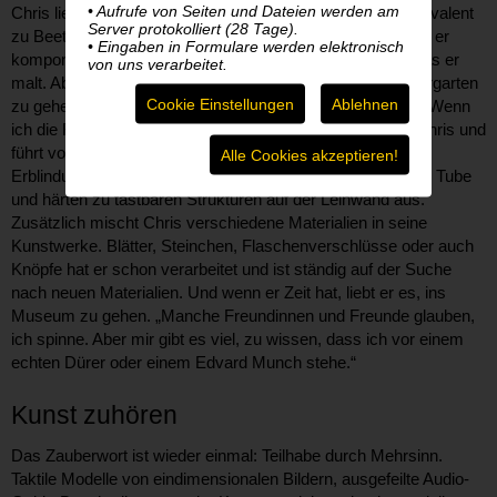
• Aufrufe von Seiten und Dateien werden am
Chris liebt es, zu malen. Er sei, so sagt er, das blinde Äquivalent
Server protokolliert (28 Tage).
zu Beethoven. Der hat irgendwann nicht mehr gehört, was er
• Eingaben in Formulare werden elektronisch
komponiert, Chris hat irgendwann nicht mehr gesehen, was er
von uns verarbeitet.
malt. Aber das hält ihn nicht davon ab, ins Atelier im Wintergarten
Cookie Einstellungen
Ablehnen
zu gehen und dort Farben auf eine Palette zu quetschen. „Wenn
ich die Farben rieche, entspannt mich das schon“ , sagt Chris und
führt vor, wie er – sechs Jahre nach seiner vollständigen
Alle Cookies akzeptieren!
Erblindung – heute malt. Die Farben kommen dick aus der Tube
und härten zu tastbaren Strukturen auf der Leinwand aus.
Zusätzlich mischt Chris verschiedene Materialien in seine
Kunstwerke. Blätter, Steinchen, Flaschenverschlüsse oder auch
Knöpfe hat er schon verarbeitet und ist ständig auf der Suche
nach neuen Materialien. Und wenn er Zeit hat, liebt er es, ins
Museum zu gehen. „Manche Freundinnen und Freunde glauben,
ich spinne. Aber mir gibt es viel, zu wissen, dass ich vor einem
echten Dürer oder einem Edvard Munch stehe.“
Kunst zuhören
Das Zauberwort ist wieder einmal: Teilhabe durch Mehrsinn.
Taktile Modelle von eindimensionalen Bildern, ausgefeilte Audio-