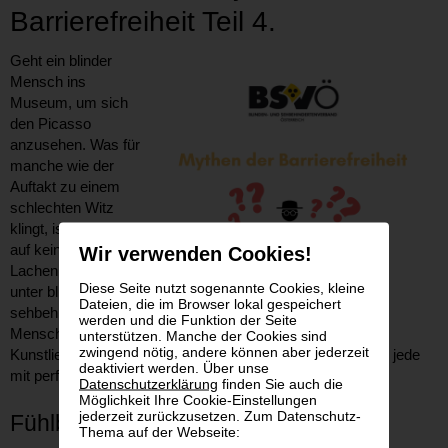
Barrierefreiheit Teil 4.
Geht ein blinder
Mensch ins
Museum, um sich
den Picasso
anzusehen. Was für
manche wie der
Auftakt zu einem
schlechten Witz
klingt, ist für andere
auf keinen Fall zum
Wir verwenden Cookies!
Lachen: ja, auch
Diese Seite nutzt sogenannte Cookies, kleine
unter blinden und
Dateien, die im Browser lokal gespeichert
sehbehinderten
werden und die Funktion der Seite
Menschen gibt es
unterstützen. Manche der Cookies sind
zwingend nötig, andere können aber jederzeit
Kunstliebhaber:innen. Und nein, Kunst ist nicht nur was für jede
deaktiviert werden. Über unse
mit perfektem Visus.
Datenschutzerklärung
finden Sie auch die
Möglichkeit Ihre Cookie-Einstellungen
jederzeit zurückzusetzen. Zum Datenschutz-
Fühlbare Kunst
Thema auf der Webseite: