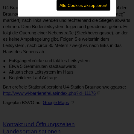
Alle Cookies akzeptieren!
U4 Braunschweiggasse (Ausgang Braunschweiggasse, auf der
Braunschweigbrücke, in Google Maps als "Braunschweigsteg"
markiert) nach links wenden und rechterhand die Stiegen abwärts
nehmen. Dem Bodenleitsystem folgen und geradeaus gehen. Es
folgt die Querung einer Nebenstraße (Steckhovengasse), an der
es keine Ampelregelung gibt. Folgen Sie weiterhin dem
Leitsystem, nach circa 80 Metern zweigt es nach links in das
Haus des Sehens ab.
Fußgängerbrücke und taktiles Leitsystem
Etwa 5 Gehminuten stadtauswärts
Akustisches Leitsystem im Haus
Begleitdienst auf Anfrage
Barrierefreie Stationsübersicht U4-Station Braunschweiggasse:
http://www.wl-barrierefrei.at/index.php?id=11176
Lageplan BSVÖ auf
Google Maps
Kontakt und Öffnungszeiten
Landesorganisationen