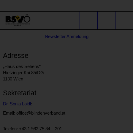
Sprunglinks
Stichwortsuche
Suche
Formular
Newsletter Anmeldung
für
* E-Mail-Adresse
Anfragen
Adresse
„Haus des Sehens“
Hietzinger Kai 85/DG
1130 Wien
Sekretariat
Dr. Sonja Loidl
:
Email: office@blindenverband.at
Telefon: +43 1 982 75 84 – 201