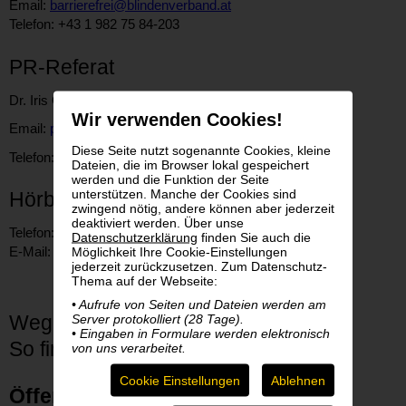
Email:
barrierefrei@blindenverband.at
Telefon: +43 1 982 75 84-203
PR-Referat
Dr. Iris Gassenbauer, BA
Wir verwenden Cookies!
Email:
pr@blindenverband.at
Diese Seite nutzt sogenannte Cookies, kleine
Telefon: +43 1 982 75 84-202
Dateien, die im Browser lokal gespeichert
werden und die Funktion der Seite
unterstützen. Manche der Cookies sind
Hörbücherei des BSVÖ
zwingend nötig, andere können aber jederzeit
deaktiviert werden. Über unse
Telefon: +43 1 982 75 84-230
Datenschutzerklärung
finden Sie auch die
Möglichkeit Ihre Cookie-Einstellungen
E-Mail:
verleih@hoerbuecherei.at
jederzeit zurückzusetzen. Zum Datenschutz-
Thema auf der Webseite:
• Aufrufe von Seiten und Dateien werden am
Server protokolliert (28 Tage).
Wegbeschreibung
• Eingaben in Formulare werden elektronisch
So finden Sie zu uns!
von uns verarbeitet.
Cookie Einstellungen
Ablehnen
Öffentliche Anreise