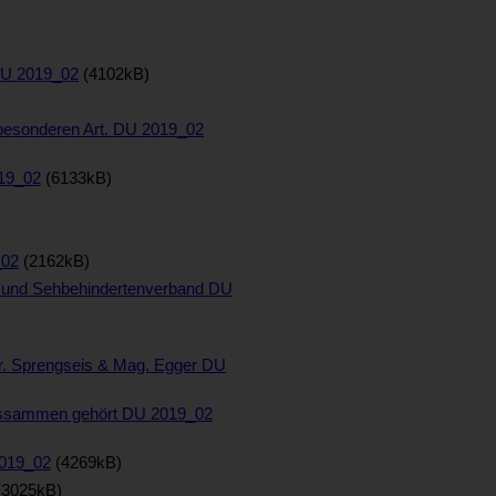
DU 2019_02
(4102kB)
 besonderen Art. DU 2019_02
19_02
(6133kB)
_02
(2162kB)
- und Sehbehindertenverband DU
. Sprengseis & Mag. Egger DU
zussammen gehört DU 2019_02
2019_02
(4269kB)
3025kB)