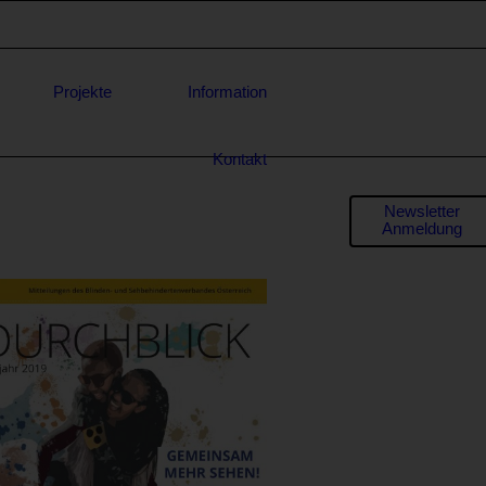
Projekte
Information
Kontakt
Formula
Newsletter
Anmeldung
für
* E-Mail-
Adresse
Anfrage