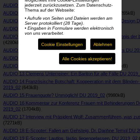
jederzeit zurückzusetzen. Zum Datenschutz-
AUDIO 06 Inserat Sozialministerium DU 2019_02
(654kB)
Thema auf der Webseite:
AUDIO 07 Zertifizierungsrat - Fair Für Alle DU 2019_02
(3265kB)
• Aufrufe von Seiten und Dateien werden am
AUDIO 08 Barrierefreie Haushaltsgeräte: Schönes neues Design 
Server protokolliert (28 Tage).
• Eingaben in Formulare werden elektronisch
AUDIO Inserat Handshake DU 2019_02
(637kB)
von uns verarbeitet.
AUDIO 09 Barrierefreie Haushaltsgeräte: Ein Einkaufserlebnis der
(4280kB)
Cookie Einstellungen
Ablehnen
AUDIO 10 Blindenführhundgremium: Übergabe des Zepters DU 20
AUDIO 11 Calliope DU 2019_02
(658kB)
Alle Cookies akzeptieren!
AUDIO 12 Hörbücherei: Eine Zeitreise DU 2019_02
(6006kB)
AUDIO 13 Clemens Unterreiner: Ein Bariton für alle Fälle DU 2019
AUDIO 14 Französische Botschaft: Koopeeration mit dem Blinden
2019_02
(643kB)
AUDIO 15 Frauenquote? Unmöglich! DU 2019_02
(9980kB)
AUDIO 16 Kommentar zur Konferenz Frauen mit Behinderungen Dr
2019_02
(1704kB)
AUDIO 17 Interview mit Präsident Wolf: Zusammenführen, was 
(7271kB)
AUDIO 18 E-Scooter: Fallen am Gehsteig. Dr. Daphne Templ DU 
AUDIO 19 E-Scooter: Lautlos, lästig, liegengelassen. DU 2019_02
(