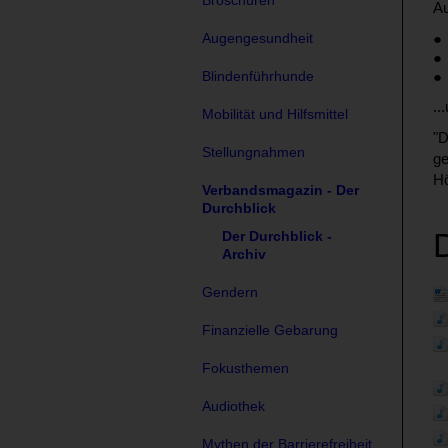
Broschüren
A
Augengesundheit
Blindenführhunde
..
Mobilität und Hilfsmittel
"D
Stellungnahmen
ge
H
Verbandsmagazin - Der
Durchblick
Der Durchblick -
Archiv
Gendern
Finanzielle Gebarung
Fokusthemen
Audiothek
Mythen der Barrierefreiheit