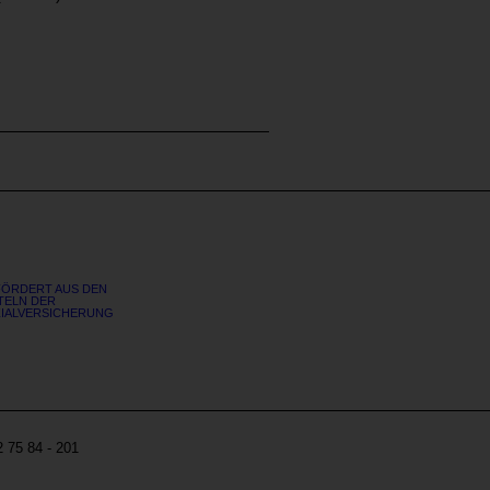
ÖRDERT AUS DEN
TELN DER
IALVERSICHERUNG
Site
 75 84 - 201
by
echonet