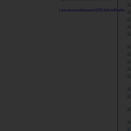
Literaturwettbewerb200JahreBraille