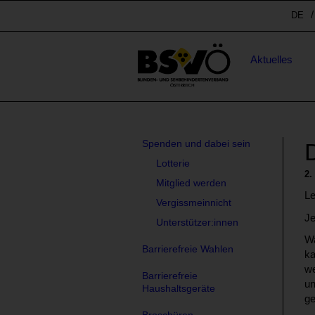
Sprunglinks
Spr
DE
Stichwortsuche
Hauptnavigation
Aktuelles
Subnavigation
Spenden und dabei sein
Lotterie
2
Mitglied werden
Le
Vergissmeinnicht
Je
Unterstützer:innen
Wa
Barrierefreie Wahlen
ka
we
Barrierefreie
un
Haushaltsgeräte
ge