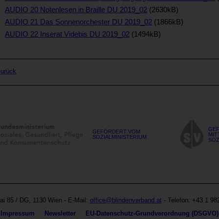
AUDIO 20 Notenlesen in Braille DU 2019_02
(2630kB)
AUDIO 21 Das Sonnenorchester DU 2019_02
(1866kB)
AUDIO 22 Inserat Videbis DU 2019_02
(1494kB)
zurück
GEF
GEFÖRDERT VOM
MIT
SOZIALMINISTERIUM
SOZ
Blinden-
Austria
und
ai 85
/ DG,
1130
Wien
- E-Mail:
office@blindenverband.at
- Telefon:
+43 1 982
Sehbehindertenverband
Impressum
Newsletter
EU-Datenschutz-Grundverordnung (DSGVO)
Österreich