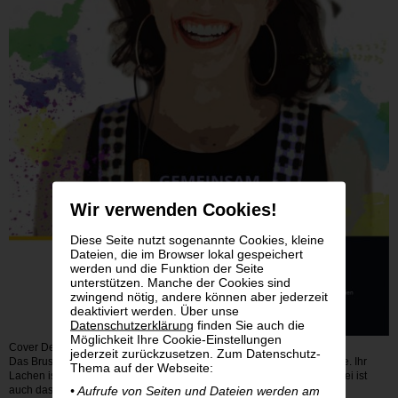
Wir verwenden Cookies!
Diese Seite nutzt sogenannte Cookies, kleine
Dateien, die im Browser lokal gespeichert
werden und die Funktion der Seite
unterstützen. Manche der Cookies sind
zwingend nötig, andere können aber jederzeit
deaktiviert werden. Über unse
Datenschutzerklärung
finden Sie auch die
Möglichkeit Ihre Cookie-Einstellungen
Cover Der Durchblick 1_2019 © bsvö ig
jederzeit zurückzusetzen. Zum Datenschutz-
Das Brustportrait einer jungen Frau mit weißem Stock und runder Brille. Ihr
Thema auf der Webseite:
Lachen ist offen und freundlich. Bunte Farbspritzer umgeben sie - dabei ist
• Aufrufe von Seiten und Dateien werden am
auch das Motto: Gemeinsam mehr sehen!