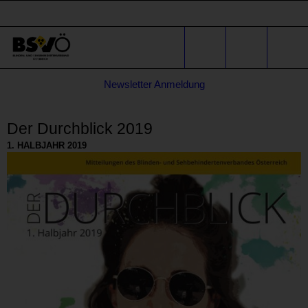
Sprunglinks
Stichwortsuche
Suche
Formular
Newsletter Anmeldung
für
* E-Mail-Adresse
Anfragen
Der Durchblick 2019
1. HALBJAHR 2019