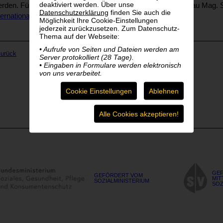
deaktiviert werden. Über unse
rden. Für nähere Informationen wenden Sie sich bitte an Frau Mag. S
Datenschutzerklärung
finden Sie auch die
ternational@blindenverband.at
oder unter 0664 140 11 77.
Möglichkeit Ihre Cookie-Einstellungen
jederzeit zurückzusetzen. Zum Datenschutz-
Thema auf der Webseite:
• Aufrufe von Seiten und Dateien werden am
zurück
Server protokolliert (28 Tage).
• Eingaben in Formulare werden elektronisch
von uns verarbeitet.
Cookie Einstellungen
Ablehnen
Alle Cookies akzeptieren!
GEF
GEFÖRDERT VOM
MIT
SOZIALMINISTERIUM
SOZ