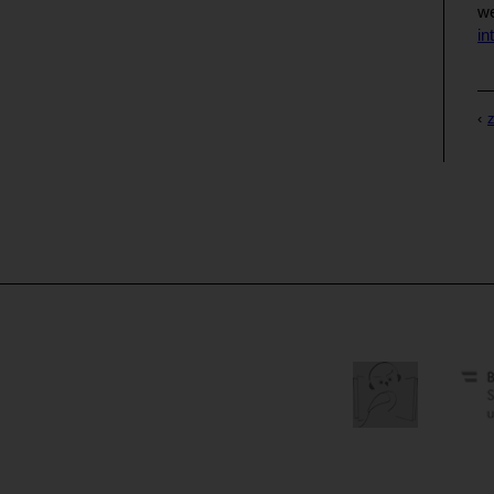
we
in