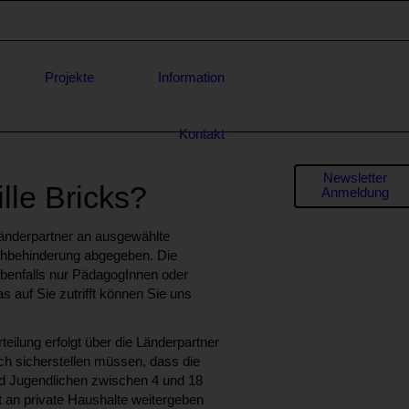
Projekte
Information
Kontakt
Formula
Newsletter
le Bricks?
Anmeldung
für
* E-Mail-
Länderpartner an ausgewählte
Adresse
Anfrage
 Sehbehinderung abgegeben. Die
benfalls nur PädagogInnen oder
 auf Sie zutrifft können Sie uns
rteilung erfolgt über die Länderpartner
ch sicherstellen müssen, dass die
d Jugendlichen zwischen 4 und 18
ht an private Haushalte weitergeben