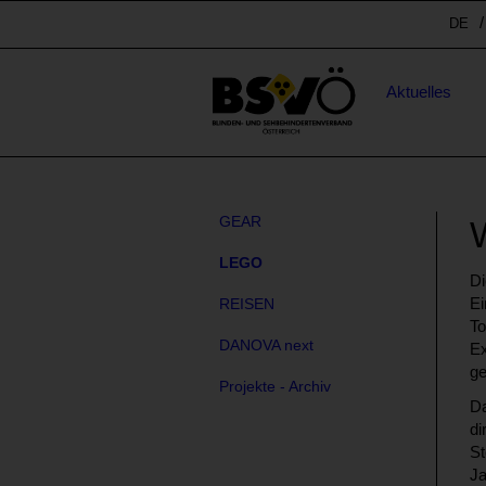
Sprunglinks
Spr
DE
Stichwortsuche
Hauptnavigation
Aktuelles
Subnavigation
GEAR
LEGO
Di
Ei
REISEN
To
DANOVA next
Ex
ge
Projekte - Archiv
Da
di
St
Ja