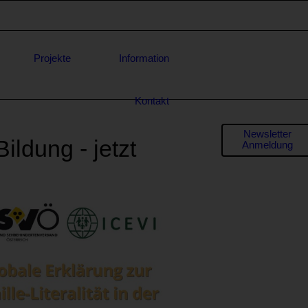
Projekte
Information
Kontakt
Formula
Newsletter
Bildung - jetzt
Anmeldung
für
* E-Mail-
Adresse
Anfrage