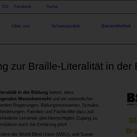
achauswahl
EN
Facebook
Suche
Suche
Über uns
Schwerpunkte
Barrierefreiheit
 zur Braille-Literalität in der 
teralität in der Bildung
betont, dass
dlegendes Menschenrecht
und ein wesentlicher
e fordert Regierungen, Bildungsministerien, Schulen,
inderungen, Familien und Fachkräfte dazu auf,
behinderte Lernende gleichberechtigten Zugang zu
stützen auch Sie Erklärung jetzt!
sident der World Blind Union (WBU), und Susan