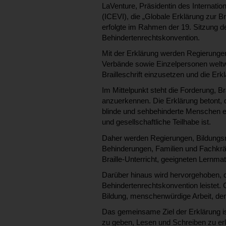
LaVenture, Präsidentin des Internatio
(ICEVI), die „Globale Erklärung zur Br
erfolgte im Rahmen der 19. Sitzung d
Behindertenrechtskonvention.
Mit der Erklärung werden Regierungen,
Verbände sowie Einzelpersonen weltwe
Brailleschrift einzusetzen und die Erk
Im Mittelpunkt steht die Forderung, 
anzuerkennen. Die Erklärung betont, da
blinde und sehbehinderte Menschen ei
und gesellschaftliche Teilhabe ist.
Daher werden Regierungen, Bildungsm
Behinderungen, Familien und Fachkräf
Braille-Unterricht, geeigneten Lernmat
Darüber hinaus wird hervorgehoben, 
Behindertenrechtskonvention leistet. 
Bildung, menschenwürdige Arbeit, de
Das gemeinsame Ziel der Erklärung ist
zu geben, Lesen und Schreiben zu erle