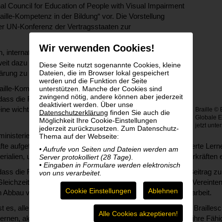
nal Council for Education of People with Visual Impairment
aille-Kompetenz in der Bildung“ vor. Die Vorstellung
er UN-Konferenz der Vertragsstaaten zur
Wir verwenden Cookies!
 internationale Organisationen, Bildungseinrichtungen,
it dazu aufgerufen, sich für die Förderung der
Diese Seite nutzt sogenannte Cookies, kleine
Dateien, die im Browser lokal gespeichert
lärung zu unterstützen.
werden und die Funktion der Seite
unterstützen. Manche der Cookies sind
Braille-Kompetenz als grundlegendes Menschenrecht
zwingend nötig, andere können aber jederzeit
ss die Fähigkeit, Braille zu lesen und zu schreiben, für
deaktiviert werden. Über unse
ne wichtige Voraussetzung für Bildung, Selbstständigkeit
Braille ©
Datenschutzerklärung
finden Sie auch die
Globale Er
Möglichkeit Ihre Cookie-Einstellungen
jetzt unte
jederzeit zurückzusetzen. Zum Datenschutz-
inisterien, Schulen, Organisationen von Menschen mit
Thema auf der Webseite:
te aufgefordert, sicherzustellen, dass blinde und sehbehinderte Ler
• Aufrufe von Seiten und Dateien werden am
erialien, unterstützenden Technologien und qualifizierten Lehrkräften 
Server protokolliert (28 Tage).
• Eingaben in Formulare werden elektronisch
dass die Förderung von Braille-Kompetenz einen wichtigen Beitrag 
von uns verarbeitet.
Gleichzeitig unterstützt sie mehrere Nachhaltigkeitsziele der Vereint
Cookie Einstellungen
Ablehnen
n Abbau von Ungleichheiten sowie internationale Zusammenarbeit.
 es, allen Kindern, Jugendlichen und Erwachsenen, die auf Braillesch
Alle Cookies akzeptieren!
rnen, aktiv am gesellschaftlichen Leben teilzunehmen und ihre Fähig