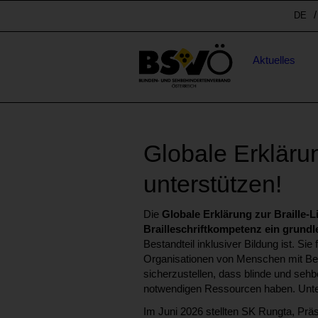
Sprunglinks
Spr
DE
Stichwortsuche
Hauptnavigation
Aktuelles
Globale Erklärung
unterstützen!
Die
Globale Erklärung zur Braille-Li
Brailleschriftkompetenz ein grun
Bestandteil inklusiver Bildung ist. Si
Organisationen von Menschen mit Beh
sicherzustellen, dass blinde und seh
notwendigen Ressourcen haben. Unter
Im Juni 2026 stellten SK Rungta, Prä