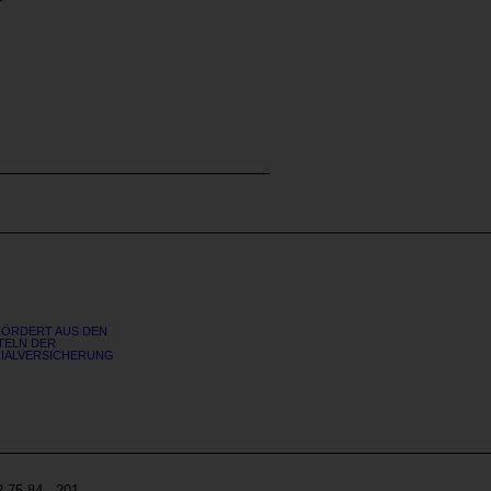
ÖRDERT AUS DEN
TELN DER
IALVERSICHERUNG
Site
 75 84 - 201