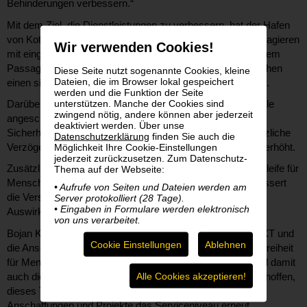
Behinderungen verbessern.“
Mit dem Ziel, die Dienstleistungen zu verbessern, hat der Hafen
von Kotor spezielle Fahrzeuge für den Transport von Passagieren
Wir verwenden Cookies!
mit eingeschränkter Mobilität zwischen den Schiffen und dem
Passagierterminal angeschafft. Diese Fahrzeuge ermöglichen
Diese Seite nutzt sogenannte Cookies, kleine
Dateien, die im Browser lokal gespeichert
einen sichereren, einfacheren und komfortableren Transfer.
werden und die Funktion der Seite
unterstützen. Manche der Cookies sind
Darüber hinaus wurden spezielle nichtmetallische Rollstühle
zwingend nötig, andere können aber jederzeit
angeschafft, die eine leichtere Passage durch die
deaktiviert werden. Über unse
Sicherheitskontrollen ermöglichen. Dadurch werden zusätzliche
Datenschutzerklärung
finden Sie auch die
Verzögerungen reduziert und die Mobilität der Passagiere erhöht.
Möglichkeit Ihre Cookie-Einstellungen
jederzeit zurückzusetzen. Zum Datenschutz-
Zusätzlich wurde im Passagierterminal eine Induktionsschleife für
Thema auf der Webseite:
Menschen mit Hörbeeinträchtigungen installiert. Sie verbessert
• Aufrufe von Seiten und Dateien werden am
die Verständlichkeit der Kommunikation und verringert die
Server protokolliert (28 Tage).
• Eingaben in Formulare werden elektronisch
Auswirkungen von Umgebungsgeräuschen.
von uns verarbeitet.
Bojan Konjević: „Durch die Umsetzung von DANOVA NEXT und
Cookie Einstellungen
Ablehnen
die Anschaffung dieser Ausstattung haben wir die Barrierefreiheit
für Menschen mit Behinderungen erheblich verbessert und damit
Alle Cookies akzeptieren!
auch die Qualität unserer Dienstleistungen gesteigert. Wir hoffen,
dieses Tempo beibehalten zu können und durch weitere
Anschaffungen und Projekte das Serviceniveau erneut