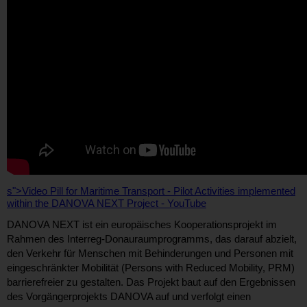
s">Video Pill for Maritime Transport - Pilot Activities implemented
within the DANOVA NEXT Project - YouTube
DANOVA NEXT ist ein europäisches Kooperationsprojekt im
Rahmen des Interreg-Donauraumprogramms, das darauf abzielt,
den Verkehr für Menschen mit Behinderungen und Personen mit
eingeschränkter Mobilität (Persons with Reduced Mobility, PRM)
barrierefreier zu gestalten. Das Projekt baut auf den Ergebnissen
des Vorgängerprojekts DANOVA auf und verfolgt einen