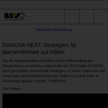
Sprunglinks
Stichwortsuche
Suche
Formular
Newsletter Anmeldung
für
* E-Mail-Adresse
Anfragen
DANOVA NEXT. Strategien für
Barrierefreiheit auf Häfen
Um die Barrierefreiheit auf Häfen und Schiffen entlang des
Donaustroms zu erhöhen, entwickelte das EU-Projekt DANOVA
Next ganzheitlich ansetzende Strategien. In einem Video wird nun
vorgestellt, welche Maßnahmen am Hafen von Lukar Kotor in
Montenegro gesetzt wurden. Schiff ahoi!
Zum Video: