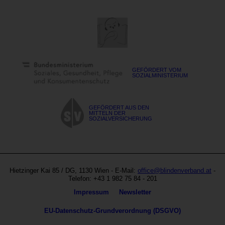
GEFÖRDERT VOM
SOZIALMINISTERIUM
GEFÖRDERT AUS DEN
MITTELN DER
SOZIALVERSICHERUNG
Blinden-
Austria
und
Hietzinger Kai 85
/ DG,
1130
Wien
- E-Mail:
office@blindenverband.at
-
Sehbehindertenverband
Site
Telefon:
+43 1 982 75 84 - 201
Österreich
by
Metanavigation
Impressum
Newsletter
echonet
communication
EU-Datenschutz-Grundverordnung (DSGVO)