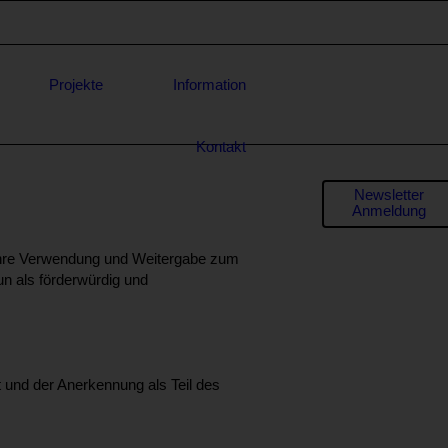
Projekte
Information
Kontakt
Formula
Newsletter
Anmeldung
für
* E-Mail-
ss ihre Verwendung und Weitergabe zum
Adresse
Anfrage
nun als förderwürdig und
t und der Anerkennung als Teil des