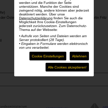
werden und die Funktion der Seite
unterstützen. Manche der Cookies sind
zwingend nötig, andere können aber jederzeit
Uhr)
deaktiviert werden. Über unse
är der Österreichischen UNESCO-Kommission Herr Mag. Martin Fritz
Datenschutzerklärung
finden Sie auch die
Möglichkeit Ihre Cookie-Einstellungen
jederzeit zurückzusetzen. Zum Datenschutz-
Thema auf der Webseite:
• Aufrufe von Seiten und Dateien werden am
Server protokolliert (28 Tage).
BI
• Eingaben in Formulare werden elektronisch
von uns verarbeitet.
Cookie Einstellungen
Ablehnen
Alle Cookies akzeptieren!
GEF