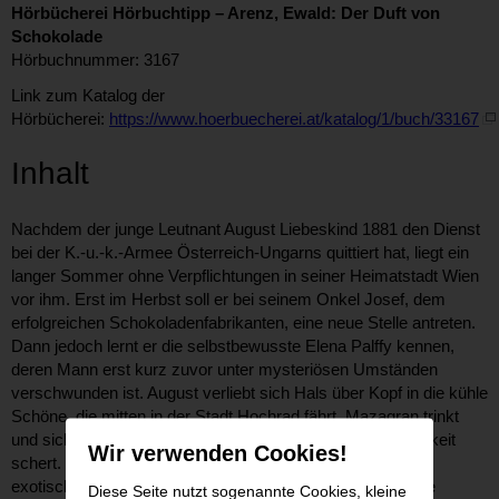
Hörbücherei Hörbuchtipp – Arenz, Ewald: Der Duft von
Schokolade
Hörbuchnummer: 3167
Link zum Katalog der
Hörbücherei:
https://www.hoerbuecherei.at/katalog/1/buch/33167
Inhalt
Nachdem der junge Leutnant August Liebeskind 1881 den Dienst
bei der K.-u.-k.-Armee Österreich-Ungarns quittiert hat, liegt ein
langer Sommer ohne Verpflichtungen in seiner Heimatstadt Wien
vor ihm. Erst im Herbst soll er bei seinem Onkel Josef, dem
erfolgreichen Schokoladenfabrikanten, eine neue Stelle antreten.
Dann jedoch lernt er die selbstbewusste Elena Palffy kennen,
deren Mann erst kurz zuvor unter mysteriösen Umständen
verschwunden ist. August verliebt sich Hals über Kopf in die kühle
Schöne, die mitten in der Stadt Hochrad fährt, Mazagran trinkt
und sich anscheinend nicht um die Meinung der Öffentlichkeit
Wir verwenden Cookies!
schert. Um Elena zu beeindrucken, beginnt August aus
exotischen Spezereien und Schokolade außergewöhnliche
Diese Seite nutzt sogenannte Cookies, kleine