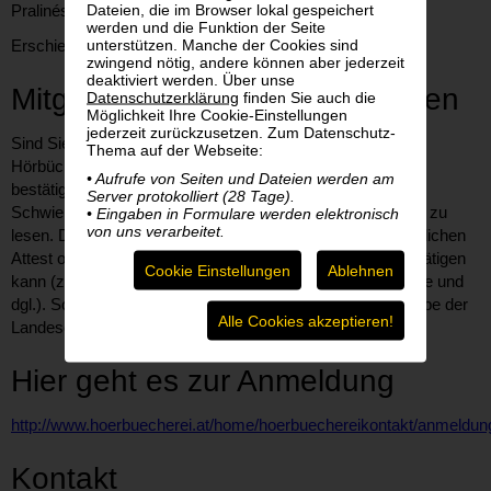
Dateien, die im Browser lokal gespeichert
Pralinés für sie zu kreieren.
werden und die Funktion der Seite
unterstützen. Manche der Cookies sind
Erschienen 2015 in Cadolzburg im Verlag: ars vivendi
zwingend nötig, andere können aber jederzeit
deaktiviert werden. Über unse
Mitglied der Hörbücherei werden
Datenschutzerklärung
finden Sie auch die
Möglichkeit Ihre Cookie-Einstellungen
jederzeit zurückzusetzen. Zum Datenschutz-
Sind Sie schon Mitglied der Hörbücherei? Um bei der
Thema auf der Webseite:
Hörbücherei Bücher entlehnen zu können, müssen Sie
• Aufrufe von Seiten und Dateien werden am
bestätigen, dass Sie aus gesundheitlichen Gründen
Server protokolliert (28 Tage).
Schwierigkeiten haben, ein herkömmlich gedrucktes Buch zu
• Eingaben in Formulare werden elektronisch
von uns verarbeitet.
lesen. Diese Bestätigung besteht aus einem aktuellen ärztlichen
Attest oder erfolgt durch eine befugte Person die dies bestätigen
Cookie Einstellungen
Ablehnen
kann (z. B. Heimleitung, Hausarzt, Physiologe, Psychologe und
dgl.). Sollten Sie Mitglied des BSVÖ sein, genügt die Angabe der
Alle Cookies akzeptieren!
Landesorganisation.
Hier geht es zur Anmeldung
http://www.hoerbuecherei.at/home/hoerbuechereikontakt/anmeldun
Kontakt