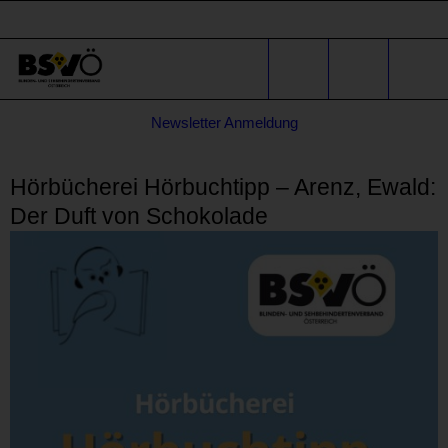
Sprunglinks
Stichwortsuche
Suche
Formular
Newsletter Anmeldung
für
* E-Mail-Adresse
Anfragen
Hörbücherei Hörbuchtipp – Arenz, Ewald:
Der Duft von Schokolade