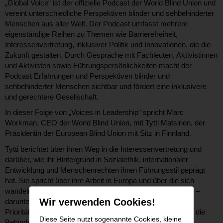
„Global Voice“ ist der offizielle Podcast der World Blind Union und
vereint unterschiedliche Perspektiven blinder und sehbehinderter
Menschen aus aller Welt. Der Podcast umfasst mehrere
eigenständige Reihen zu Themen wie Barrierefreiheit,
Interessenvertretung, inklusiver Politik und Innovationen, die die
Zukunft gestalten. Durch Gespräche mit Fachleuten, Aktivistinnen
und Aktivisten sowie Führungspersönlichkeiten macht der
Podcast Erfahrungen und Perspektiven blinder und
sehbehinderter Menschen sichtbar und fördert eine inklusivere
und gerechtere Gesellschaft.
In dieser Folge von „Voices in Leadership“ spricht Marc
Workman, CEO der World Blind Union, mit Tytti Matsinen, der
Präsidentin der European Blind Union mit Sitz in Finnland.
Tytti berichtet über ihren Weg in die Interessenvertretung und
darüber, wie ihr Hintergrund in Sozialethik, internationaler
Entwicklung und Menschenrechten ihren Führungsstil geprägt
hat. Sie spricht über ihre Arbeit in Europa und über die sich
wandelnde Situation blinder und sehbehinderter Menschen –
Wir verwenden Cookies!
darunter der Einfluss von Finanzierungsdruck, politischen
Prioritätenverschiebungen und globalen Entwicklungen auf die
Diese Seite nutzt sogenannte Cookies, kleine
Behindertenrechtsarbeit.