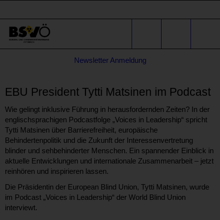
Sprunglinks
Stichwortsuche
Suche
Formular
Newsletter Anmeldung
für
* E-Mail-Adresse
Anfragen
EBU President Tytti Matsinen im Podcast
Wie gelingt inklusive Führung in herausfordernden Zeiten? In der
englischsprachigen Podcastfolge „Voices in Leadership“ spricht
Tytti Matsinen über Barrierefreiheit, europäische
Behindertenpolitik und die Zukunft der Interessenvertretung
blinder und sehbehinderter Menschen. Ein spannender Einblick in
aktuelle Entwicklungen und internationale Zusammenarbeit – jetzt
reinhören und inspirieren lassen.
Die Präsidentin der European Blind Union, Tytti Matsinen, wurde
im Podcast „Voices in Leadership“ der World Blind Union
interviewt.