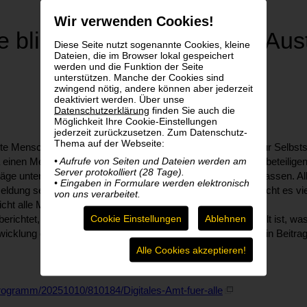
Wir verwenden Cookies!
ie blinde Menschen die ID Aus
Diese Seite nutzt sogenannte Cookies, kleine
Dateien, die im Browser lokal gespeichert
werden und die Funktion der Seite
unterstützen. Manche der Cookies sind
zwingend nötig, andere können aber jederzeit
deaktiviert werden. Über unse
Datenschutzerklärung
finden Sie auch die
Möglichkeit Ihre Cookie-Einstellungen
jederzeit zurückzusetzen. Zum Datenschutz-
Thema auf der Webseite:
te Menschen kann die ID Austria ein wichtiges Werkzeug zur Selbstst
• Aufrufe von Seiten und Dateien werden am
a einen Meldezettel anfordern, sich an einem Volksbegehren beteilige
Server protokolliert (28 Tage).
e unterschreiben und Signaturen auf Authentizität prüfen lassen. All
• Eingaben in Formulare werden elektronisch
dung sehr schwierig. Um die ID-Austria einzurichten, braucht es vi
von uns verarbeitet.
icht alle Menschen gut bedienen.
Cookie Einstellungen
Ablehnen
berichtet, wie es um die Barrierefreiheit der ID-Austria bestellt ist
icklung des digitalen Amts miteinbezogen werden sollen. Ein Beitra
Alle Cookies akzeptieren!
/programm/20251010/810184/Digitales-Amt-fuer-alle