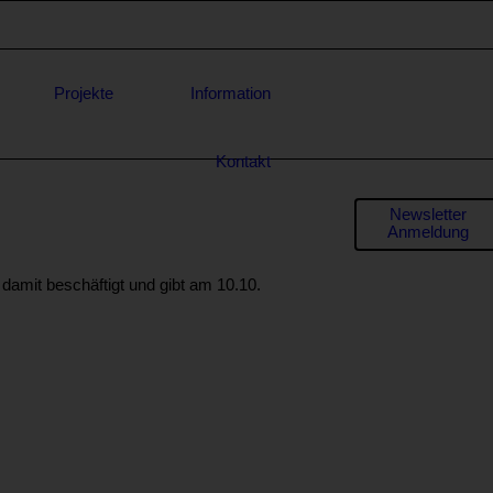
Projekte
Information
Kontakt
Formula
Newsletter
Anmeldung
für
* E-Mail-
 damit beschäftigt und gibt am 10.10.
Adresse
Anfrage