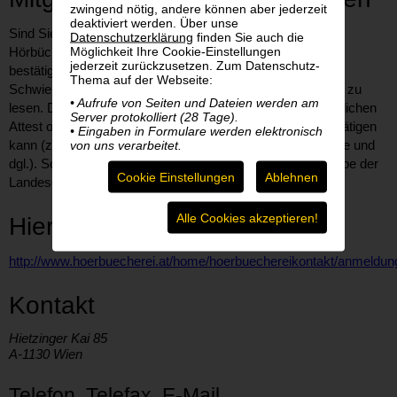
zwingend nötig, andere können aber jederzeit
deaktiviert werden. Über unse
Sind Sie schon Mitglied der Hörbücherei? Um bei der
Datenschutzerklärung
finden Sie auch die
Möglichkeit Ihre Cookie-Einstellungen
Hörbücherei Bücher entlehnen zu können, müssen Sie
jederzeit zurückzusetzen. Zum Datenschutz-
bestätigen, dass Sie aus gesundheitlichen Gründen
Thema auf der Webseite:
Schwierigkeiten haben, ein herkömmlich gedrucktes Buch zu
• Aufrufe von Seiten und Dateien werden am
lesen. Diese Bestätigung besteht aus einem aktuellen ärztlichen
Server protokolliert (28 Tage).
Attest oder erfolgt durch eine befugte Person die dies bestätigen
• Eingaben in Formulare werden elektronisch
kann (z. B. Heimleitung, Hausarzt, Physiologe, Psychologe und
von uns verarbeitet.
dgl.). Sollten Sie Mitglied des BSVÖ sein, genügt die Angabe der
Cookie Einstellungen
Ablehnen
Landesorganisation.
Alle Cookies akzeptieren!
Hier geht es zur Anmeldung
http://www.hoerbuecherei.at/home/hoerbuechereikontakt/anmeldun
Kontakt
Hietzinger Kai 85
A-1130 Wien
Telefon, Telefax, E-Mail