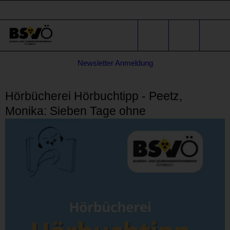
Sprunglinks
Stichwortsuche
Suche
Formular
Newsletter Anmeldung
für
* E-Mail-Adresse
Anfragen
Hörbücherei Hörbuchtipp - Peetz,
Monika: Sieben Tage ohne