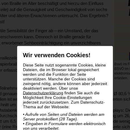
n Braille im Alter beschäftigt und hierzu den Einfluss
eile) auf die Genauigkeit und Geschwindigkeit von sechs
Alter und älteren Erwachsenen untersucht. Das Ergebnis?
st!
le Sensibilität der Finger ab – ein Umstand, der das
t erschweren kann. Dennoch ist Braille gerade für
erworbener Sehbeeinträchtigung ein unverzichtbares
Wir verwenden Cookies!
aillezeilen bieten hier Chancen: Sie arbeiten mit etwas
apierbraille und könnten dadurch für Personen mit
Bsvö im 
Diese Seite nutzt sogenannte Cookies, kleine
BSVÖ im Fo
Dateien, die im Browser lokal gespeichert
r erfassbar sein.
elektroni
werden und die Funktion der Seite
ertasten.
unterstützen. Manche der Cookies sind
zwingend nötig, andere können aber jederzeit
deaktiviert werden. Über unse
ie Teilnehmer:innen lernten Buchstaben auf dem Display
Datenschutzerklärung
finden Sie auch die
 genauer (Ø 83 % richtig) als auf Papier (Ø 54,3 Sekunden, Ø 80,6 % 
Möglichkeit Ihre Cookie-Einstellungen
n ist weitgehend unproblematisch. Beim Umstieg verbesserten sich 
jederzeit zurückzusetzen. Zum Datenschutz-
hnitt um 11,2 %, die Genauigkeit um 2,4 %.
Thema auf der Webseite:
abenkombinationen zeigte sich der größte Vorteil des Displays: Die 
• Aufrufe von Seiten und Dateien werden am
rchschnitt 19,4 s schneller als auf Papier (eine Reduzierung um 26,
Server protokolliert (28 Tage).
t um 6,5 %. Bei einzelnen Buchstaben waren die Unterschiede wenige
• Eingaben in Formulare werden elektronisch
r (eine Reduzierung um 1,9 %), und die Genauigkeit verbesserte sic
von uns verarbeitet.