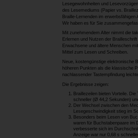
Lesegewohnheiten und Lesevorzügen vo
des Lesemediums (Papier vs. Braillez
Braille-Lernenden im erwerbsfähigen 
Wir haben es für Sie zusammengefas
Mit zunehmendem Alter nimmt die takti
Erlernen und Nutzen der Brailleschrif
Erwachsene und ältere Menschen mit 
Mittel zum Lesen und Schreiben.
Neue, kostengünstige elektronische Br
höheren Punkten als die klassische P
nachlassender Tastempfindung leichte
Die Ergebnisse zeigen:
Braillezeilen bieten Vorteile. D
schneller (Ø 44,2 Sekunden) und
Der Wechsel zwischen den Medie
Lesegeschwindigkeit stieg im Sc
Besonders beim Lesen von Buchst
waren für Buchstabenpaare im Du
verbesserte sich im Durchschnit
Anzeige war nur 0,68 s schnelle