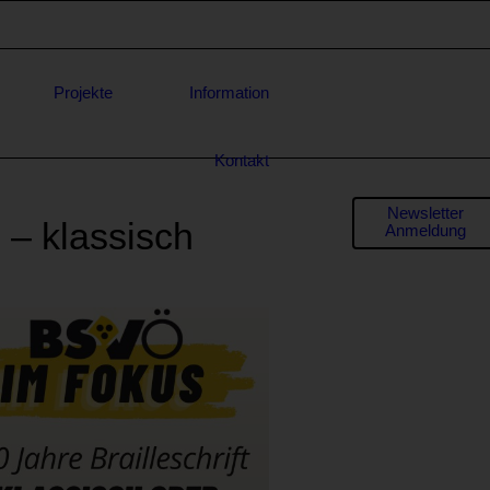
Projekte
Information
Kontakt
Formula
Newsletter
 – klassisch
Anmeldung
für
* E-Mail-
Adresse
Anfrage