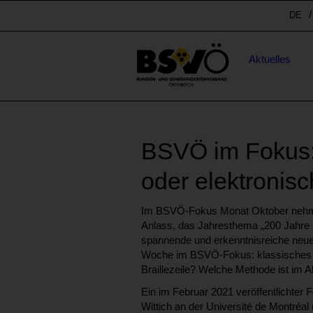
Sprunglinks
Spr
DE
Stichwortsuche
Hauptnavigation
Aktuelles
BSVÖ im Fokus: B
oder elektronis
Im BSVÖ-Fokus Monat Oktober nehm
Anlass, das Jahresthema „200 Jahre Bra
spannende und erkenntnisreiche neue
Woche im BSVÖ-Fokus: klassisches Br
Braillezeile? Welche Methode ist im A
Ein im Februar 2021 veröffentlichter F
Wittich an der Université de Montréa