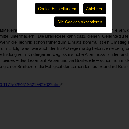
Cookie Einstellungen
Ablehnen
Alle Cookies akzeptieren!
ativ kleine Testgruppe. Dennoch lässt sie auf Ergebnisse schließen, 
smittel untermauern: Die Braillezeile kann dazu dienen, Gelernte zu fe
wenn die Technik schon früher zum Einsatz kommt, ist ein Umstieg ei
 zum Erfolg, was, wie auch der BSVÖ regelmäßig betont, eine der grun
tige Bildung vom Kindergarten weg bis ins hohe Alter muss blinden u
 beides – das Lesen auf Papier und via Braillezeile – schon früh in
ung einer Braillezeile die Fähigkeit der Lernenden, auf Standard-Braill
ll/10.1177/0264619621990702?utm