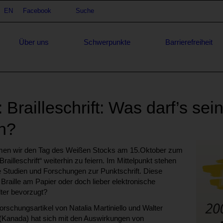
achauswahl
EN
Facebook
Suche
Suche
Über uns
Schwerpunkte
Barrierefreiheit
railleschrift: Was darf’s sein
ch?
en wir den Tag des Weißen Stocks am 15.Oktober zum
illeschrift“ weiterhin zu feiern. Im Mittelpunkt stehen
 Studien und Forschungen zur Punktschrift. Diese
aille am Papier oder doch lieber elektronische
lter bevorzugt?
orschungsartikel von Natalia Martiniello und Walter
l (Kanada) hat sich mit den Auswirkungen von