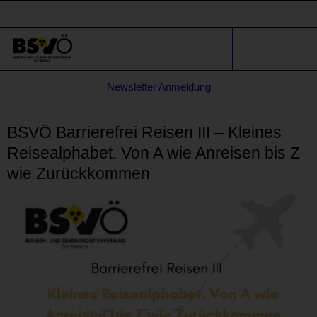
Sprunglinks
Stichwortsuche
Suche
Formular
Newsletter Anmeldung
für
* E-Mail-Adresse
Anfragen
BSVÖ Barrierefrei Reisen III – Kleines
Reisealphabet. Von A wie Anreisen bis Z
wie Zurückkommen