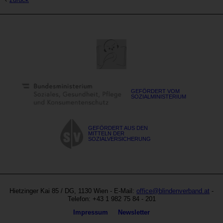
GEFÖRDERT VOM
SOZIALMINISTERIUM
GEFÖRDERT AUS DEN
MITTELN DER
SOZIALVERSICHERUNG
Blinden-
Austria
und
Hietzinger Kai 85
/ DG,
1130
Wien
- E-Mail:
office@blindenverband.at
-
Sehbehindertenverband
Site
Telefon:
+43 1 982 75 84 - 201
Österreich
by
Metanavigation
Impressum
Newsletter
echonet
communication