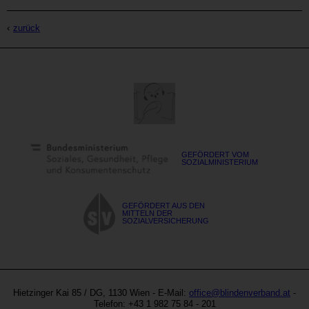
zurück
GEFÖRDERT VOM
SOZIALMINISTERIUM
GEFÖRDERT AUS DEN
MITTELN DER
SOZIALVERSICHERUNG
Blinden-
Austria
und
Hietzinger Kai 85
/ DG,
1130
Wien
- E-Mail:
office@blindenverband.at
-
Sehbehindertenverband
Site
Telefon:
+43 1 982 75 84 - 201