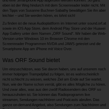
und eine Smartphone App abgerufen werden können. So ganz
eben ist der Weg hindurch mit dem Screenreader leider nicht. Mit
den Tipps von Susanne Buchner-Sabathy bewältigen Sie ihn aber
leichter – und Sie werden hören, es lohnt sich!
Zu finden ist die neue Audioplattform im Internet unter sound.orf.at
sowie im iOS App Store, dem Android Play Store und der Huawei
App Gallery unter dem Namen „ORF Sound“. Wir haben die Web-
Version unter Windows 10 im Browser Chrome mit den
Screenreader Programmen NVDA und JAWS getestet und die
Smartphone App am iPhone mit Voice Over.
Was ORF Sound bietet
Um einzuschätzen, was Sie davon haben, uns auf unserem noch
immer holprigen Trampelpfad zu folgen, ist es wahrscheinlich
nicht schlecht zu wissen, welches Ziel am Ende auf Sie wartet.
Nun, wie der Name schon verrät, gibt es alles Mögliche zu hören.
Und zwar alles, was aus den zwölf Radiosendern des ORF so
herauszuholen ist. Sie können das Radioprogramm live
streamen, Sendungen nachhören und Podcasts abrufen. Das
ganze on-demand Angebot, also Sendungen zum Nachhören und