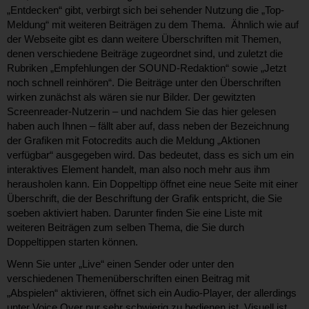
„Entdecken“ gibt, verbirgt sich bei sehender Nutzung die „Top-
Meldung“ mit weiteren Beiträgen zu dem Thema. Ähnlich wie auf
der Webseite gibt es dann weitere Überschriften mit Themen,
denen verschiedene Beiträge zugeordnet sind, und zuletzt die
Rubriken „Empfehlungen der SOUND-Redaktion“ sowie „Jetzt
noch schnell reinhören“. Die Beiträge unter den Überschriften
wirken zunächst als wären sie nur Bilder. Der gewitzten
Screenreader-Nutzerin – und nachdem Sie das hier gelesen
haben auch Ihnen – fällt aber auf, dass neben der Bezeichnung
der Grafiken mit Fotocredits auch die Meldung „Aktionen
verfügbar“ ausgegeben wird. Das bedeutet, dass es sich um ein
interaktives Element handelt, man also noch mehr aus ihm
herausholen kann. Ein Doppeltipp öffnet eine neue Seite mit einer
Überschrift, die der Beschriftung der Grafik entspricht, die Sie
soeben aktiviert haben. Darunter finden Sie eine Liste mit
weiteren Beiträgen zum selben Thema, die Sie durch
Doppeltippen starten können.
Wenn Sie unter „Live“ einen Sender oder unter den
verschiedenen Themenüberschriften einen Beitrag mit
„Abspielen“ aktivieren, öffnet sich ein Audio-Player, der allerdings
unter Voice Over nur sehr schwierig zu bedienen ist. Visuell ist