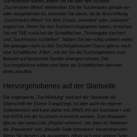
Suchfunktion nutzen, indem Sie sie über den Schalter
„Suchmaske öffnen“ einblenden. Ob die Suchmaske gerade ein-
oder ausgeblendet ist, erkennen Sie daran, ob die Beschriftung
„Suchmaske öffnen“ mit dem Zusatz „erweitert“ oder „reduziert“
ergänzt ist. Wenn Sie den Suchtext eingegeben haben, erreichen
Sie mit TAB zunächst die Schaltflächen „Texteingabe löschen“
und „Suchmaske schließen“. Tabben Sie hier ruhig unbeirrt weiter,
Sie gelangen noch zu den Suchergebnissen! Davor gibt es noch
eine Schaltfläche „Filter“, mit der Sie die Suchergebnisse zum
Beispiel auf bestimmte Sender einengen können. Die
Suchergebnisse selbst sind dann als Schaltflächen darunter
direkt abrufbar.
Hervorgehobenes auf der Startseite
Die sogenannte „Top-Meldung“ wird auf der Startseite als
Überschrift der Ebene 3 angezeigt, ist aber auch ein eigener
Seitenbereich und kann daher mit JAWS mit der Kurztaste r und
mit NVDA mit der Kurztaste d erreicht werden. Zum Abspielen
gibt es hier einen Link „Playlist anhören“, der dann im Weiteren
als „Pausieren“ und „Aktuelle Seite fortsetzen“ bezeichnet wird.
Wenn Sie diesen Link auswählen, öffnet sich eine andere Seite,