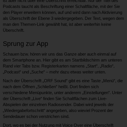
ist aber nicht über eine Überschrift erreichbar. Nur der Titel des
Podcasts taucht als Beschriftung einer Schaltfläche, mit der Sie
den Player erweitern können, auf und wird dann nach Aktivierung
als Überschrift der Ebene 3 wiedergegeben. Der Text, wegen dem
man den Themen-Link gewählt hat, ist aber weiterhin keine
Überschrift.
Sprung zur App
Schauen bzw. hören wir uns das Ganze aber auch einmal auf
dem Smartphone an. Hier gibt es am Startbildschirm am unteren
Rand vier Tabs bzw. Registerkarten namens „Start“, „Radio“,
„Podcast“ und „Suche“ – mehr dazu etwas weiter unten.
Nach der Überschrift „ORF Sound“ gibt es eine Taste „Menü“, die
nach dem Öffnen „Schließen“ heißt. Dort finden sich
verschiedene Menüpunkte, unter anderem „Einstellungen“. Unter
der Überschrift „Live“ finden Sie Schaltflächen zum Live-
Abspielen der einzelnen Radiosender. Dabei wird jeweils der
„Wiedergabefortschritt“ angegeben, also wieviel Prozent der
Sendedauer schon verstrichen sind.
Dort, wo es bei der Nutzung mit Voice Over eine Überschrift