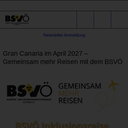
Sprunglinks
Stichwortsuche
Suche
Formular
Newsletter Anmeldung
für
* E-Mail-Adresse
Anfragen
Gran Canaria im April 2027 –
Gemeinsam mehr Reisen mit dem BSVÖ