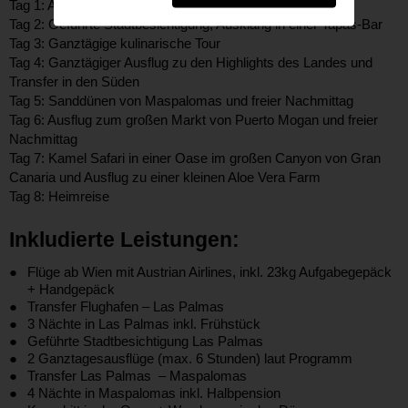
Tag 1: Anreise in die Hauptstadt Las Palmas
Tag 2: Geführte Stadtbesichtigung, Ausklang in einer Tapas-Bar
Tag 3: Ganztägige kulinarische Tour
Tag 4: Ganztägiger Ausflug zu den Highlights des Landes und
Transfer in den Süden
Tag 5: Sanddünen von Maspalomas und freier Nachmittag
Tag 6: Ausflug zum großen Markt von Puerto Mogan und freier
Nachmittag
Tag 7: Kamel Safari in einer Oase im großen Canyon von Gran
Canaria und Ausflug zu einer kleinen Aloe Vera Farm
Tag 8: Heimreise
Inkludierte Leistungen:
Flüge ab Wien mit Austrian Airlines, inkl. 23kg Aufgabegepäck
+ Handgepäck
Transfer Flughafen – Las Palmas
3 Nächte in Las Palmas inkl. Frühstück
Geführte Stadtbesichtigung Las Palmas
2 Ganztagesausflüge (max. 6 Stunden) laut Programm
Transfer Las Palmas – Maspalomas
4 Nächte in Maspalomas inkl. Halbpension