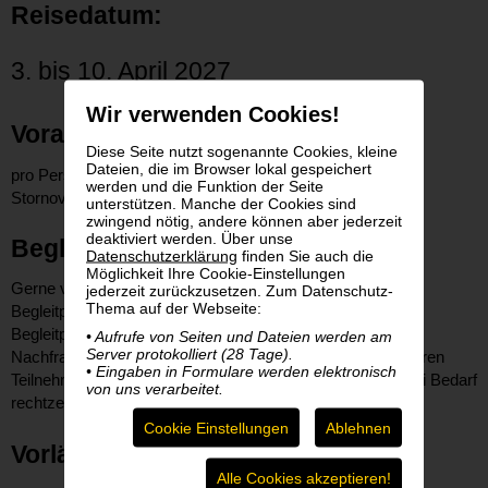
Reisedatum:
3. bis 10. April 2027
Wir verwenden Cookies!
Voraussichtlicher Preis:
Diese Seite nutzt sogenannte Cookies, kleine
Dateien, die im Browser lokal gespeichert
pro Person im Einzelzimmer inklusive Flug, Hotels,
werden und die Funktion der Seite
Stornoversicherung und Ausflügen € 2.685, -
unterstützen. Manche der Cookies sind
zwingend nötig, andere können aber jederzeit
deaktiviert werden. Über unse
Begleitpersonen:
Datenschutzerklärung
finden Sie auch die
Möglichkeit Ihre Cookie-Einstellungen
Gerne vermitteln wir nach Verfügbarkeit eine geschulte
jederzeit zurückzusetzen. Zum Datenschutz-
Thema auf der Webseite:
Begleitperson für Ihre Reise. Sie können sowohl eine
Begleitperson für sich allein (1:1) oder bei entsprechender
• Aufrufe von Seiten und Dateien werden am
Server protokolliert (28 Tage).
Nachfrage eine Begleitperson gemeinsam mit einem anderen
• Eingaben in Formulare werden elektronisch
Teilnehmenden (1:2) buchen. Bitte kontaktieren Sie uns bei Bedarf
von uns verarbeitet.
rechtzeitig.
Cookie Einstellungen
Ablehnen
Vorläufiges Programm:
Alle Cookies akzeptieren!