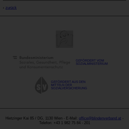
zurück
GEFÖRDERT VOM
SOZIALMINISTERIUM
GEFÖRDERT AUS DEN
MITTELN DER
SOZIALVERSICHERUNG
Blinden-
Austria
und
Hietzinger Kai 85
/ DG,
1130
Wien
- E-Mail:
office@blindenverband.at
-
Sehbehindertenverband
Site
Telefon:
+43 1 982 75 84 - 201
Österreich
by
Metanavigation