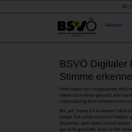
Sprunglinks
Spr
DE
Stichwortsuche
Hauptnavigation
Aktuelles
BSVÖ Digitaler D
Stimme erkenn
Viele haben sich vergangenes Wochen
haben auch etwas gesucht: eine barrie
Unterstützung ihren Urheber:innen z
Mit „wir“ meine ich in diesem Fall in 
einiger Zeit schon einmal in Hinblick 
begonnen, aber relativ schnell wiede
gar nicht geschafft, denn ich bin sch