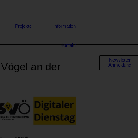
Projekte
Information
Kontakt
Formula
Newsletter
 Vögel an der
Anmeldung
für
* E-Mail-
Adresse
Anfrage