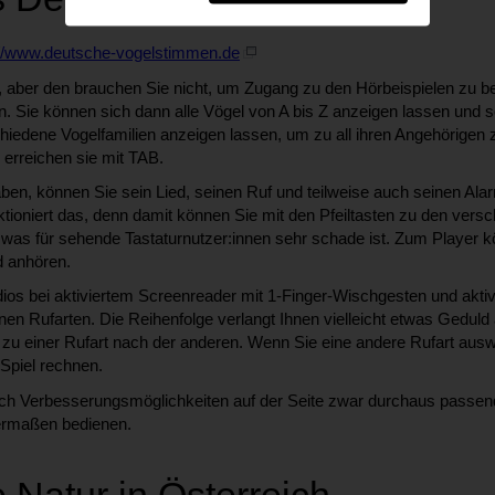
://www.deutsche-vogelstimmen.de
p, aber den brauchen Sie nicht, um Zugang zu den Hörbeispielen zu b
. Sie können sich dann alle Vögel von A bis Z anzeigen lassen und 
hiedene Vogelfamilien anzeigen lassen, um zu all ihren Angehörigen z
 erreichen sie mit TAB.
en, können Sie sein Lied, seinen Ruf und teilweise auch seinen Alarm
ioniert das, denn damit können Sie mit den Pfeiltasten zu den vers
n, was für sehende Tastaturnutzer:innen sehr schade ist. Zum Player
d anhören.
os bei aktiviertem Screenreader mit 1-Finger-Wischgesten und aktiv
en Rufarten. Die Reihenfolge verlangt Ihnen vielleicht etwas Geduld
zu einer Rufart nach der anderen. Wenn Sie eine andere Rufart ausw
Spiel rechnen.
ach Verbesserungsmöglichkeiten auf der Seite zwar durchaus passende
ermaßen bedienen.