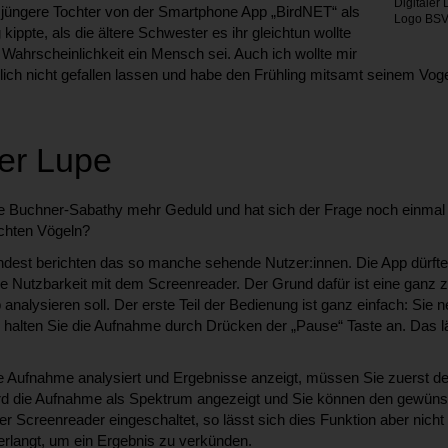
Digitaler
 jüngere Tochter von der Smartphone App „BirdNET“ als
Logo BSVÖ
kippte, als die ältere Schwester es ihr gleichtun wollte
Wahrscheinlichkeit ein Mensch sei. Auch ich wollte mir
lich nicht gefallen lassen und habe den Frühling mitsamt seinem Voge
er Lupe
ne Buchner-Sabathy mehr Geduld und hat sich der Frage noch einm
echten Vögeln?
mindest berichten das so manche sehende Nutzer:innen. Die App dürfte
die Nutzbarkeit mit dem Screenreader. Der Grund dafür ist eine ganz 
 analysieren soll. Der erste Teil der Bedienung ist ganz einfach: Si
n halten Sie die Aufnahme durch Drücken der „Pause“ Taste an. Das lä
 Aufnahme analysiert und Ergebnisse anzeigt, müssen Sie zuerst den
wird die Aufnahme als Spektrum angezeigt und Sie können den gewüns
der Screenreader eingeschaltet, so lässt sich dies Funktion aber nicht
erlangt, um ein Ergebnis zu verkünden.