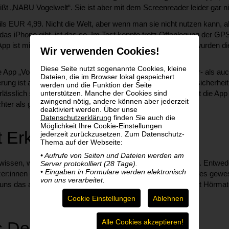
t „NABU Vogelwelt“. Sie ist aber mit dem Screenreader leider gar ni
ls EUR 4,99. Nicht die Welt, aber wenn man sie nicht nutzen kann, 
 das iPhone gibt, ist das so. Im Test konnte trotz Offenlegung der G
App ist mit dem Screenreader nicht bedienbar und sowieso wurden di
Wir verwenden Cookies!
Diese Seite nutzt sogenannte Cookies, kleine
e App „Vogelstimmen ID“. Und zwar sowohl im Screenreader- als auch
Dateien, die im Browser lokal gespeichert
ung ist allerdings auch in beiden Fällen verhalten. Die Treffsicherhei
werden und die Funktion der Seite
unterstützen. Manche der Cookies sind
erlässlich sind die Ergebnisse nicht. Mit dem Screenreader ist die App
zwingend nötig, andere können aber jederzeit
hter als ganz.
deaktiviert werden. Über unse
Datenschutzerklärung
finden Sie auch die
Möglichkeit Ihre Cookie-Einstellungen
st Erkennen
jederzeit zurückzusetzen. Zum Datenschutz-
Thema auf der Webseite:
• Aufrufe von Seiten und Dateien werden am
wissen, was zwitschert“ scheint nicht so toll zu funktionieren. Entwe
Server protokolliert (28 Tage).
• Eingaben in Formulare werden elektronisch
r:innen erfahren sie erst gar nicht. Oder beides. Soll das alles gew
von uns verarbeitet.
um uns das analoge Vogelerkunden zu erleichtern. Und zwar mit Hörmate
Cookie Einstellungen
Ablehnen
Alle Cookies akzeptieren!
s Deutschland