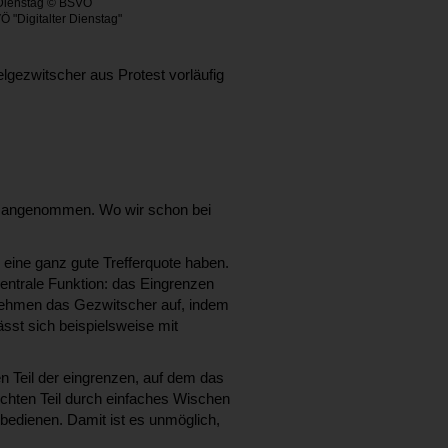
 Dienstag © BSVÖ
 "Digitalter Dienstag"
lgezwitscher aus Protest vorläufig
al angenommen. Wo wir schon bei
 eine ganz gute Trefferquote haben.
zentrale Funktion: das Eingrenzen
e nehmen das Gezwitscher auf, indem
sst sich beispielsweise mit
 Teil der eingrenzen, auf dem das
chten Teil durch einfaches Wischen
 bedienen. Damit ist es unmöglich,