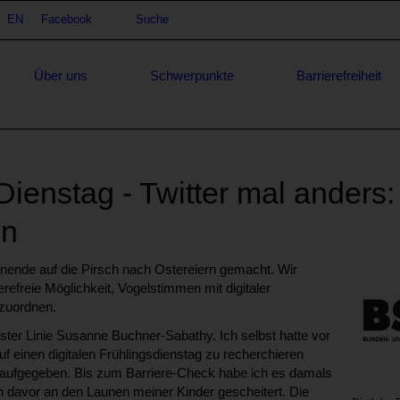
achauswahl
EN
Facebook
Suche
Suche
Über uns
Schwerpunkte
Barrierefreiheit
ienstag - Twitter mal anders:
en
ende auf die Pirsch nach Ostereiern gemacht. Wir
refreie Möglichkeit, Vogelstimmen mit digitaler
uzuordnen.
erster Linie Susanne Buchner-Sabathy. Ich selbst hatte vor
auf einen digitalen Frühlingsdienstag zu recherchieren
r aufgegeben. Bis zum Barriere-Check habe ich es damals
on davor an den Launen meiner Kinder gescheitert. Die