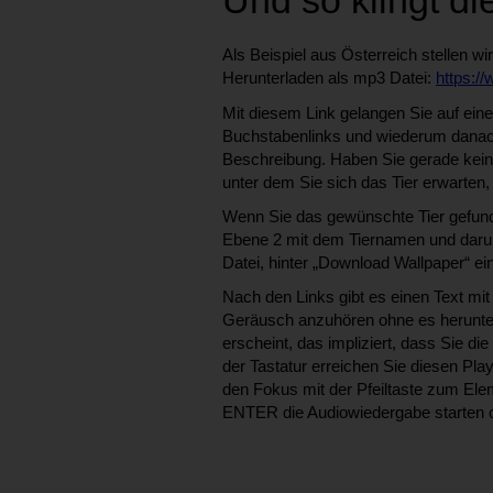
Und so klingt di
Als Beispiel aus Österreich stellen w
Herunterladen als mp3 Datei:
https:/
Mit diesem Link gelangen Sie auf eine 
Buchstabenlinks und wiederum danach
Beschreibung. Haben Sie gerade kein
unter dem Sie sich das Tier erwarte
Wenn Sie das gewünschte Tier gefunde
Ebene 2 mit dem Tiernamen und darunt
Datei, hinter „Download Wallpaper“ ein
Nach den Links gibt es einen Text mit
Geräusch anzuhören ohne es herunte
erscheint, das impliziert, dass Sie d
der Tastatur erreichen Sie diesen Pla
den Fokus mit der Pfeiltaste zum Ele
ENTER die Audiowiedergabe starten 