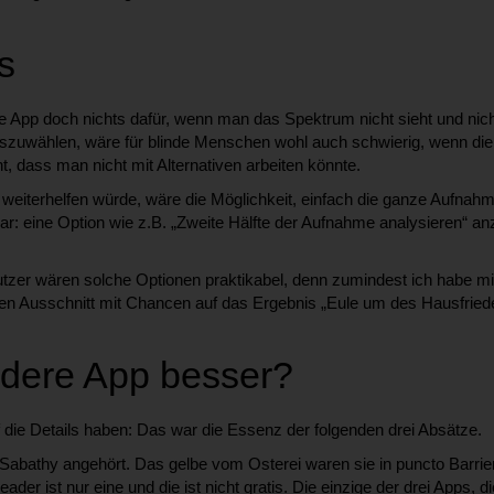
s
 die App doch nichts dafür, wenn man das Spektrum nicht sieht und ni
auszuwählen, wäre für blinde Menschen wohl auch schwierig, wenn di
t, dass man nicht mit Alternativen arbeiten könnte.
 weiterhelfen würde, wäre die Möglichkeit, einfach die ganze Aufnah
r: eine Option wie z.B. „Zweite Hälfte der Aufnahme analysieren“ anz
tzer wären solche Optionen praktikabel, denn zumindest ich habe mi
ten Ausschnitt mit Chancen auf das Ergebnis „Eule um des Hausfriede
ndere App besser?
uf die Details haben: Das war die Essenz der folgenden drei Absätze.
abathy angehört. Das gelbe vom Osterei waren sie in puncto Barrieref
r ist nur eine und die ist nicht gratis. Die einzige der drei Apps, die