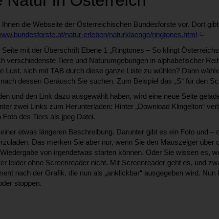
e Natur in Österreich
ir Ihnen die Webseite der Österreichischen Bundesforste vor. Dort g
/www.bundesforste.at/natur-erleben/naturklaenge/ringtones.html
Seite mit der Überschrift Ebene 1 „Ringtones – So klingt Österreichs 
 verschiedenste Tiere und Naturumgebungen in alphabetischer Reihe
e Lust, sich mit TAB durch diese ganze Liste zu wühlen? Dann wähl
n, nach dessen Geräusch Sie suchen. Zum Beispiel das „S“ für den S
n und den Link dazu ausgewählt haben, wird eine neue Seite geladen.
er zwei Links zum Herunterladen: Hinter „Download Klingelton“ ver
 Foto des Tiers als jpeg Datei.
 einer etwas längeren Beschreibung. Darunter gibt es ein Foto und – o
rzuladen. Das merken Sie aber nur, wenn Sie den Mauszeiger über 
ie Wiedergabe von irgendetwas starten können. Oder Sie wissen es, we
yer leider ohne Screenreader nicht. Mit Screenreader geht es, und z
ment nach der Grafik, die nun als „anklickbar“ ausgegeben wird. Nun 
oder stoppen.