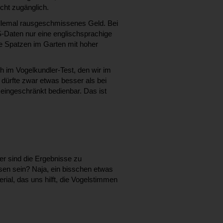
cht zugänglich.
allemal rausgeschmissenes Geld. Bei
PS-Daten nur eine englischsprachige
e Spatzen im Garten mit hoher
 im Vogelkundler-Test, den wir im
t dürfte zwar etwas besser als bei
 eingeschränkt bedienbar. Das ist
der sind die Ergebnisse zu
esen sein? Naja, ein bisschen etwas
rial, das uns hilft, die Vogelstimmen